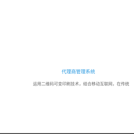
代理商管理系统
运用二维码可变印刷技术，结合移动互联网，在传统
药品、食品、快消品产业环境下，基于“一物一码+互联网”
构建企业大数据智慧生态，构建人与人、人与物、物与物
充分关联的生态系统代理商防窜货...