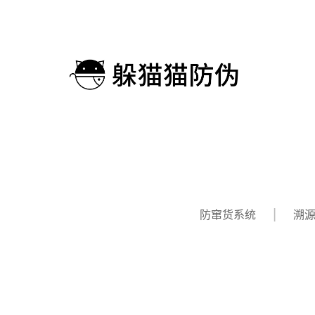
防窜货系统
溯