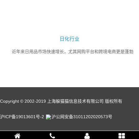
日化行业
近年来日用品市场快速增长，尤其网购平台和跨境电商更是蓬勃
发展。日用品行业利润逐渐递增，品牌多、档次区分明显、市场消费
群体庞大是其突出行业特点。由于各种品牌层出不穷，本土品牌和进
口洋货同场竞技，产品真假难辨，质量...
Copyright © 2002-2019 上海躲猫猫信息技术有限公司 版权所有
沪ICP备19013601号-2
沪公网安备31011202020573号