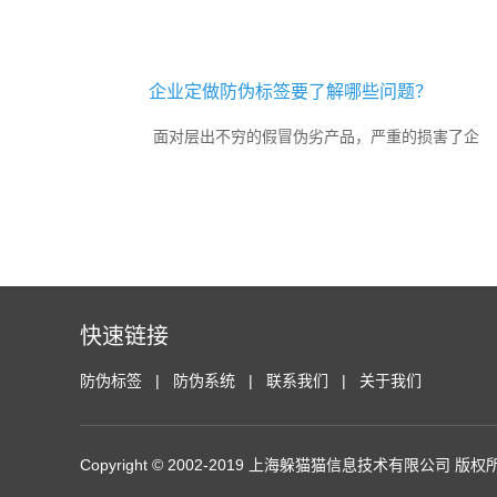
企业定做防伪标签要了解哪些问题？
面对层出不穷的假冒伪劣产品，严重的损害了企
业与消费者之间的合法权益，为此很多企业都会去定制防
伪标签，以此来区别假冒伪劣产品，维护市场的秩序，让
消费者能够放心的购买企业...
快速链接
防伪标签
防伪系统
联系我们
关于我们
Copyright © 2002-2019 上海躲猫猫信息技术有限公司 版权