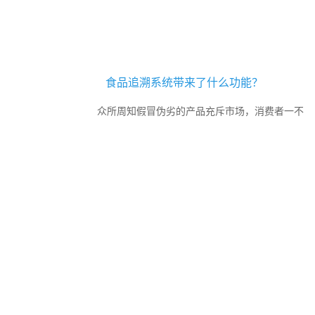
食品追溯系统带来了什么功能？
众所周知假冒伪劣的产品充斥市场，消费者一不
小心就会买到假冒伪劣的产品，在食品行业也有着不少的
假冒劣质产品，为了保障食品安全，大多食品企业都会去
定制食品追溯系统，它可以...