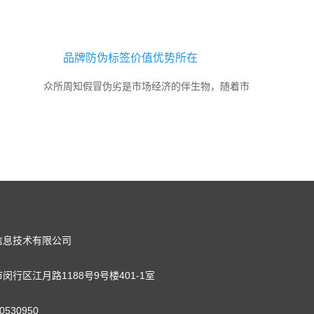
业基业长青，让消费者安心，放心。二维码溯源系统是当
今时代发的趋势。尤其是与我们生活息息相关的产品，质
品牌防伪标签价值优势所在
量追溯成为根本。二维码溯源系统的建立其目的是为了让
众所周知假冒伪劣是市场经济的伴生物，随着市
消费者清晰的看到产品前世今生，这样消费者才能买的放
场经济的不断发展，目前市场上假冒伪劣的产品层出不
心，用的安...
穷，消费者稍不注意就会购买到假冒伪劣的产品，不仅给
企业带来严重的负面影响，还...
信息技术有限公司
闵行区江月路1188号9号楼401-1室
0530950