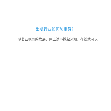
出版行业如何防窜货？
随着互联网的发展，网上读书掀起热潮，在线就可以
免费观看电子书。实体书店因打击不少都倒闭了。同时实
体书籍在销售过程中有窜货现象。一本书从编辑到达读者
手中，要经过出版社、印刷厂、代理店、销售店等。如果
出版发行单位在各地区给代理的价格优惠不同，各地区代
理之间就有可能发生窜货现象。电子商务冲击之后，这种