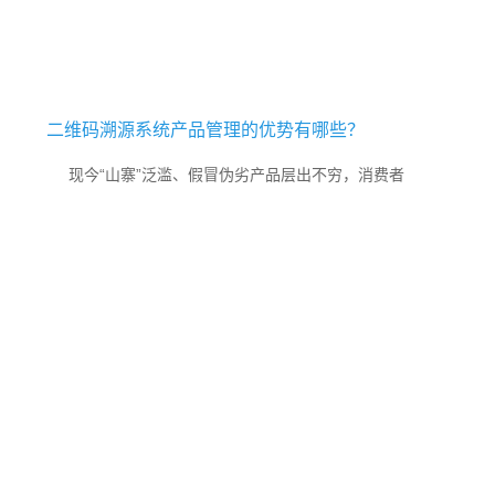
二维码溯源系统产品管理的优势有哪些？
现今“山寨”泛滥、假冒伪劣产品层出不穷，消费者
的权益很难受到保障，即便有政府的大力引导，以及企业
加大造假成本的措施，都难以让假货就此灭绝。所以得依
靠通用条码技术开发核心的新技术手段去建立一个闭环管
理的产品生态链，让消费者直接了解商品从生产到销售的
来龙去脉，才能达到让市场上的商品品质依存，让品牌企