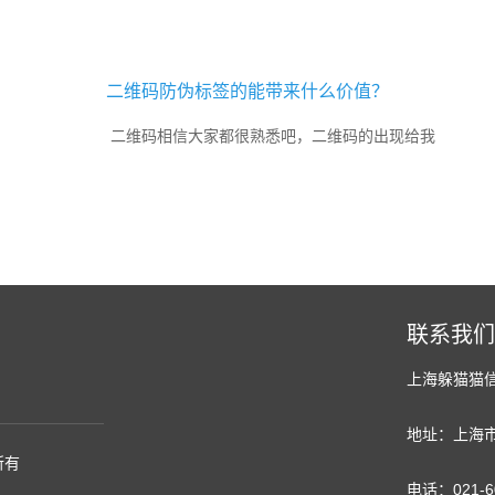
现象加剧了出版界的优胜劣汰。...
二维码防伪标签的能带来什么价值？
二维码相信大家都很熟悉吧，二维码的出现给我
们日常生活中带来了很大的便利，在我们日常生活中二维
码几乎随处可见，在防伪行业当中二维码运用的也是非常
广泛，二维码防伪标签受...
联系我们
上海躲猫猫
地址：上海市
所有
电话：021-6