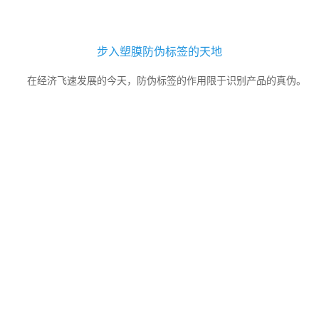
步入塑膜防伪标签的天地
在经济飞速发展的今天，防伪标签的作用限于识别产品的真伪。
有很多企业因为价格或者麻烦或者没有深刻认识造假的长期危害性，
觉得做防伪是没有用的，也没有引起重视。还有一些企业还使用多年
前过时的防伪方法。事实上，如今的防伪标签有着更重要的意义。...