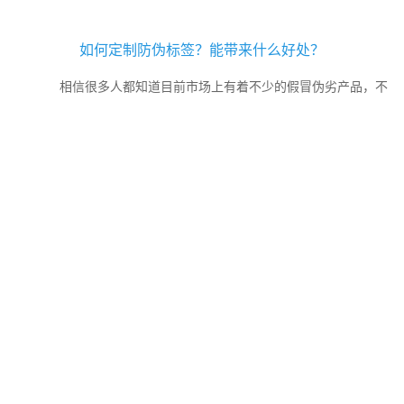
如何定制防伪标签？能带来什么好处？
相信很多人都知道目前市场上有着不少的假冒伪劣产品，不
仅严重的损害了企业与消费者之间的合法权益，为此很多企业都会去
定制防伪标签，一次啊来区别假冒伪劣产品，维护市场的秩...