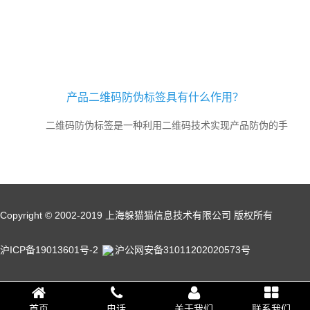
势。尤其是与我们生活息息相关的产品，质量追溯成为根本。二维码
溯源系统的建立其目的是为了让消费者清晰的看到产品前世今生，这
样消费者才能买的放心...
产品二维码防伪标签具有什么作用？
二维码防伪标签是一种利用二维码技术实现产品防伪的手
段，具有独一性、易识别性、低成本、一次性使用和管理统一性等多
重优势。二维码防伪标签的核心特点是其独一性。系统...
Copyright © 2002-2019 上海躲猫猫信息技术有限公司 版权所有
沪ICP备19013601号-2
沪公网安备31011202020573号
首页
电话
关于我们
联系我们