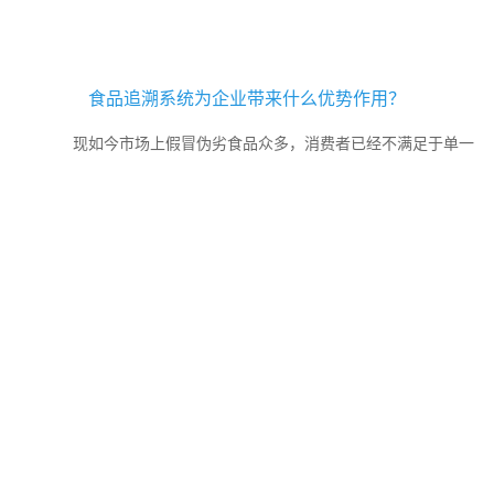
食品追溯系统为企业带来什么优势作用？
现如今市场上假冒伪劣食品众多，消费者已经不满足于单一
的查询防伪，还想了解更多关于食品的信息，为此很多企业都会去定
制食品追溯系统，它不仅可以让消费者快速查询到产品的真伪信息，
还能够了解到食品的全程信息，实现了食品信息的透明化。那么你知
道食品追溯系统具有哪些优势作用吗？...