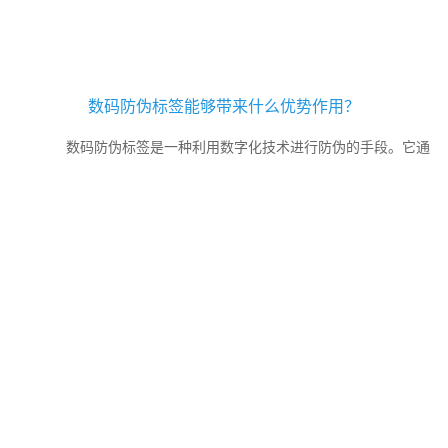
数码防伪标签能够带来什么优势作用？
数码防伪标签是一种利用数字化技术进行防伪的手段。它通
过为每件产品赋予独一的数字身份标识，实现产品的准确溯源和防
伪。它采用独一编码，储存在防伪核心数据库中，消费者可...