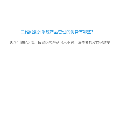
二维码溯源系统产品管理的优势有哪些？
现今“山寨”泛滥、假冒伪劣产品层出不穷，消费者的权益很难受
到保障，即便有政府的大力引导，以及企业加大造假成本的措施，都
难以让假货就此灭绝。所以得依靠通用条码技术开发核心的新技术手
段去建立一个闭环管理的产品生态链，让消费者直接了解商品从生产
到销售的来龙去脉，才能达到让市场上的商品品质依存，让品牌企业
基业长青，让消费者安心，放心。二维码溯源系统是当今时代发的趋