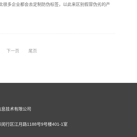
很多企业都会去定制防伪标签，以此来区别假冒伪劣的产
下一页
尾页
信息技术有限公司
闵行区江月路1188号9号楼401-1室